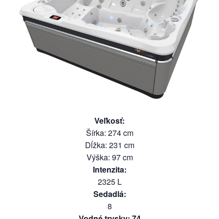
Veľkosť
:
Šírka
:
274
cm
Dĺžka
:
231
cm
Výška
:
97
cm
Intenzita
:
2325
L
Sedadlá
:
8
Vodné trysky
:
74