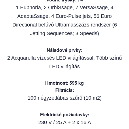
1 Euphoria, 2 OrbiSsage, 7 VersaSsage, 4
AdaptaSsage, 4 Euro-Pulse jets, 56 Euro
Directional befúvó Ultramasszázs rendszer (6
Jetting Sequences; 3 Speeds)
Náladové prvky
:
2 Acquarella vízesés LED világítással, Több színű
LED világítás
Hmotnosť
:
595
kg
Filtrácia
:
100 négyzetlábas szűrő (10 m2)
Elektrické požiadavky
:
230 V / 25 A + 2 x 16 A