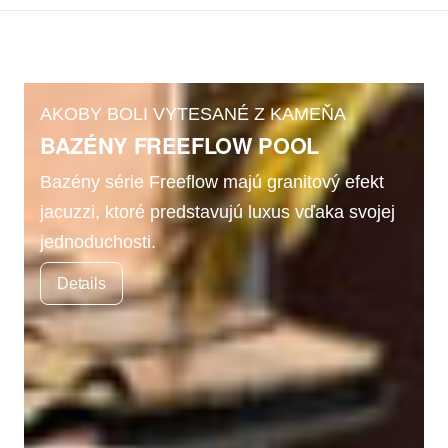
AKOBY BOLI VYTESANÉ Z KAMEŇA
BAZÉNY FREEFLOW­ POOL
Bazény série Freeflow majú granitový efekt
jacuzzi, ktoré predstavujú luxus vďaka svojej
jednoduchosti.
Details