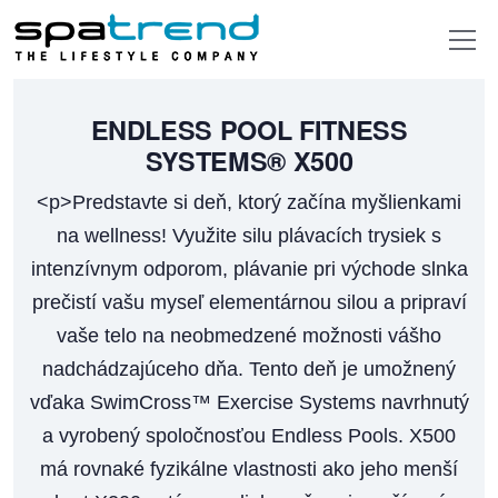
ENDLESS POOL FITNESS
SYSTEMS®
X500
<p>Predstavte si deň, ktorý začína myšlienkami
na wellness! Využite silu plávacích trysiek s
intenzívnym odporom, plávanie pri východe slnka
prečistí vašu myseľ elementárnou silou a pripraví
vaše telo na neobmedzené možnosti vášho
nadchádzajúceho dňa. Tento deň je umožnený
vďaka SwimCross™ Exercise Systems navrhnutý
a vyrobený spoločnosťou Endless Pools. X500
má rovnaké fyzikálne vlastnosti ako jeho menší