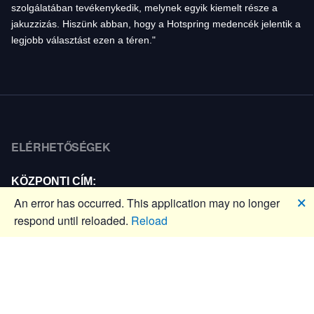
szolgálatában tevékenykedik, melynek egyik kiemelt része a
jakuzzizás. Hiszünk abban, hogy a Hotspring medencék jelentik a
legjobb választást ezen a téren."
ELÉRHETŐSÉGEK
KÖZPONTI CÍM:
🗙
An error has occurred. This application may no longer
Južná trieda 121, Košice (Budova - ParkettWorld
respond until reloaded.
Reload
Košice)
Telefon: +421910210111
E-mail:
info@spatrend.sk