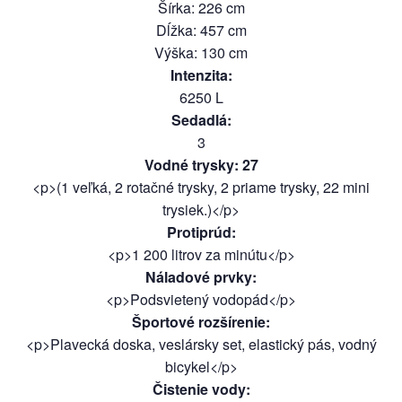
Šírka
:
226
cm
Dĺžka
:
457
cm
Výška
:
130
cm
Intenzita
:
6250
L
Sedadlá
:
3
Vodné trysky
:
27
<p>(1 veľká, 2 rotačné trysky, 2 priame trysky, 22 mini
trysiek.)</p>
Protiprúd
:
<p>1 200 litrov za minútu</p>
Náladové prvky
:
<p>Podsvietený vodopád</p>
Športové rozšírenie
:
<p>Plavecká doska, veslársky set, elastický pás, vodný
bicykel</p>
Čistenie vody
: