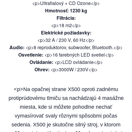
<p>Ultrafialový + CD Ozone</p>
Hmotnosť
:
1230
kg
Filtrácia
:
<p>18 m2</p>
Elektrické požiadavky
:
<p>32 A / 230 V, 60 Hz</p>
Audio
:
<p>8 reproduktorov, subwoofer, Bluetooth.</p>
Osvetlenie
:
<p>16 farebných LED svetiel</p>
Ovládanie
:
<p>LCD ovládanie</p>
Ohrev
:
<p>3000W / 230V</p>
<p>Na opačnej strane X500 oproti zadnému
protiprúdovému tlmiču sa nachádzajú 4 masážne
miesta, kde si môžete pohodlne nechať
vymasírovať svaly rôznymi spôsobmi počas
sedenia. X500 je skutočne silný stroj, v ktorom