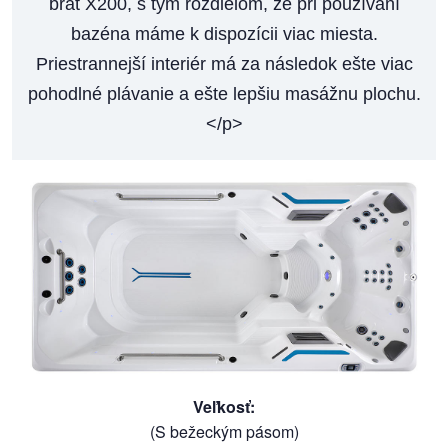
brat X200, s tým rozdielom, že pri používaní
bazéna máme k dispozícii viac miesta.
Priestrannejší interiér má za následok ešte viac
pohodlné plávanie a ešte lepšiu masážnu plochu.
</p>
Veľkosť
:
(S bežeckým pásom)