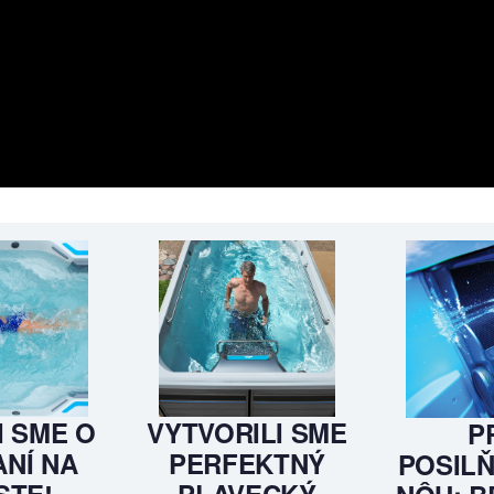
I SME O
VYTVORILI SME
P
NÍ NA
PERFEKTNÝ
POSILŇ
STE!
PLAVECKÝ