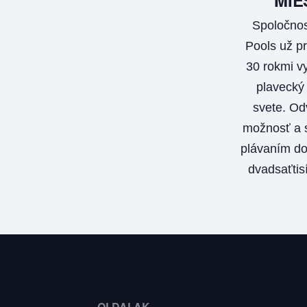
Spoločnos
Pools už pr
30 rokmi vy
plavecký
svete. Od
možnosť a s
plávaním do
dvadsaťtis
OLDALAK