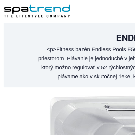
END
<p>Fitness bazén Endless Pools E50
priestorom. Plávanie je jednoduché v jeh
ktorý možno regulovať v 52 rýchlostnýc
plávame ako v skutočnej rieke, k