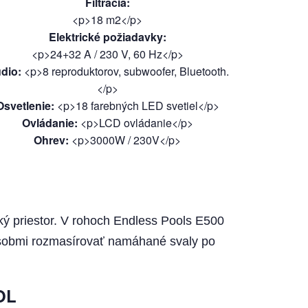
Filtrácia
:
<p>18 m2</p>
Elektrické požiadavky
:
<p>24+32 A / 230 V, 60 Hz</p>
dio
:
<p>8 reproduktorov, subwoofer, Bluetooth.
</p>
Osvetlenie
:
<p>18 farebných LED svetiel</p>
Ovládanie
:
<p>LCD ovládanie</p>
Ohrev
:
<p>3000W / 230V</p>
ký priestor. V rohoch Endless Pools E500
ôsobmi rozmasírovať namáhané svaly po
OL