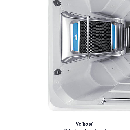
Veľkosť
: