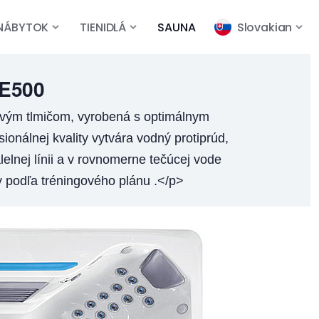
NÁBYTOK
TIENIDLÁ
SAUNA
Slovakian
E500
ovým tlmičom, vyrobená s optimálnym
ionálnej kvality vytvára vodný protiprúd,
elnej línii a v rovnomerne tečúcej vode
by podľa tréningového plánu .</p>