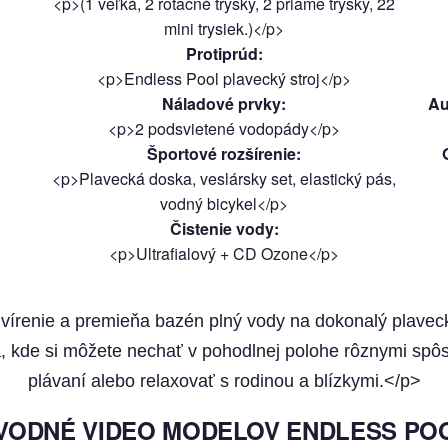
<p>(1 veľká, 2 rotačné trysky, 2 priame trysky, 22
mini trysiek.)</p>
Protiprúd
:
<p>Endless Pool plavecký stroj</p>
Náladové prvky
:
Au
<p>2 podsvietené vodopády</p>
Športové rozšírenie
:
<p>Plavecká doska, veslársky set, elastický pás,
vodný bicykel</p>
Čistenie vody
:
<p>Ultrafialový + CD Ozone</p>
je vírenie a premieňa bazén plný vody na dokonalý plavec
 kde si môžete nechať v pohodlnej polohe rôznymi sp
plávaní alebo relaxovať s rodinou a blízkymi.</p>
VODNÉ VIDEO MODELOV ENDLESS PO