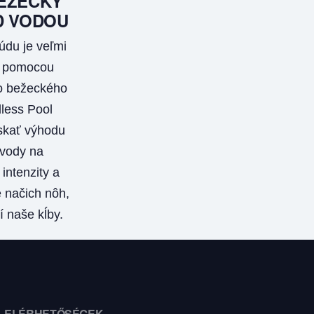
EŽECKÝ
D VODOU
údu je veľmi
S pomocou
 bežeckého
less Pool
kať výhodu
vody na
intenzity a
 načich nôh,
í naše kĺby.
ELÉRHETŐSÉGEK