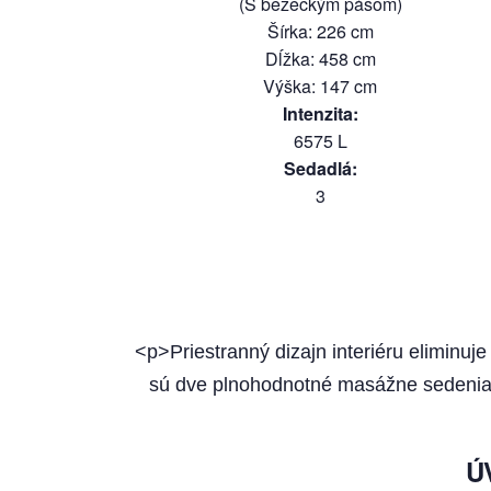
(S bežeckým pásom)
Šírka
:
226
cm
Dĺžka
:
458
cm
Výška
:
147
cm
Intenzita
:
6575
L
Sedadlá
:
3
<p>Priestranný dizajn interiéru eliminu
sú dve plnohodnotné masážne sedenia,
Ú