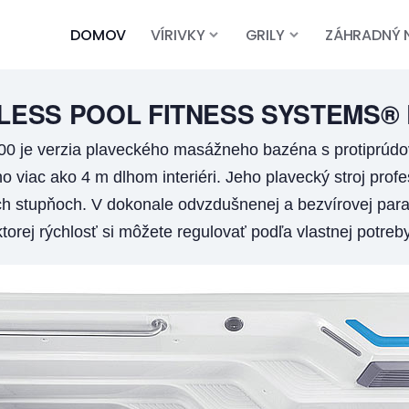
DOMOV
VÍRIVKY
GRILY
ZÁHRADNÝ 
LESS POOL FITNESS SYSTEMS®
0 je verzia plaveckého masážneho bazéna s protiprúd
o viac ako 4 m dlhom interiéri. Jeho plavecký stroj profes
h stupňoch. V dokonale odvzdušnenej a bezvírovej paral
torej rýchlosť si môžete regulovať podľa vlastnej potre