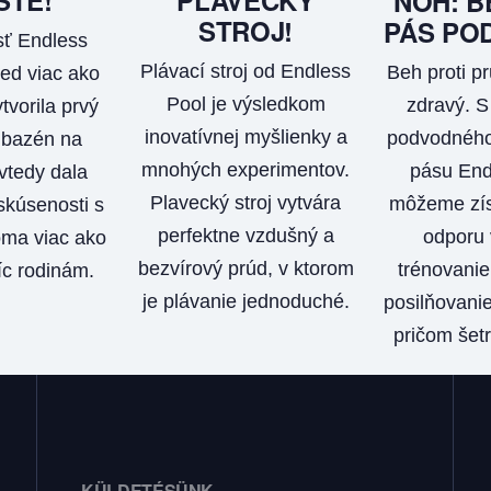
NÔH: B
STROJ!
PÁS PO
ť Endless
Plávací stroj od Endless
Beh proti pr
ed viac ako
Pool je výsledkom
zdravý. 
tvorila prvý
inovatívnej myšlienky a
podvodného
 bazén na
mnohých experimentov.
pásu End
vtedy dala
Plavecký stroj vytvára
môžeme zís
kúsenosti s
perfektne vzdušný a
odporu 
ma viac ako
bezvírový prúd, v ktorom
trénovanie 
íc rodinám.
je plávanie jednoduché.
posilňovanie
pričom šetr
KÜLDETÉSÜNK