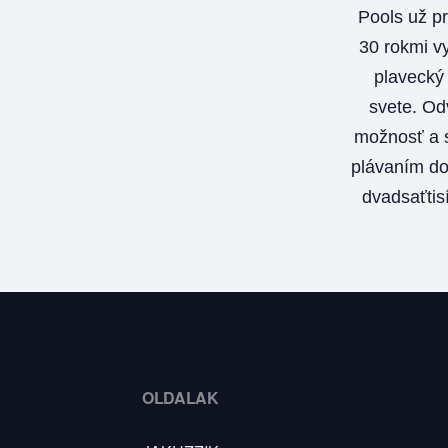
Pools už pr
30 rokmi vy
plavecký
svete. Od
možnosť a s
plávaním do
dvadsaťtis
OLDALAK