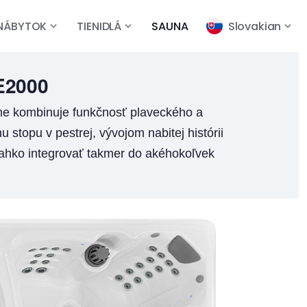
NÁBYTOK
TIENIDLÁ
SAUNA
Slovakian
E2000
ne kombinuje funkčnosť plaveckého a
topu v pestrej, vývojom nabitej histórii
 ľahko integrovať takmer do akéhokoľvek