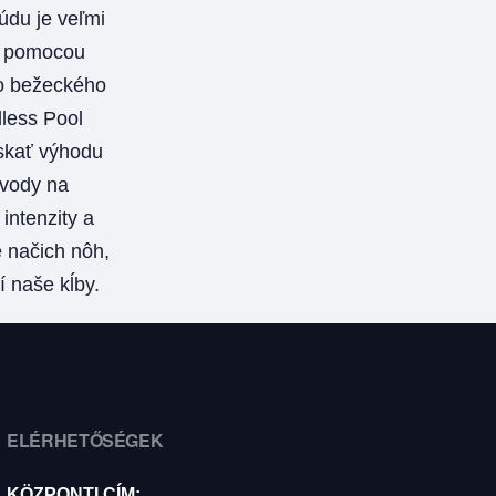
údu je veľmi
S pomocou
 bežeckého
less Pool
kať výhodu
vody na
intenzity a
 načich nôh,
í naše kĺby.
ELÉRHETŐSÉGEK
KÖZPONTI CÍM: