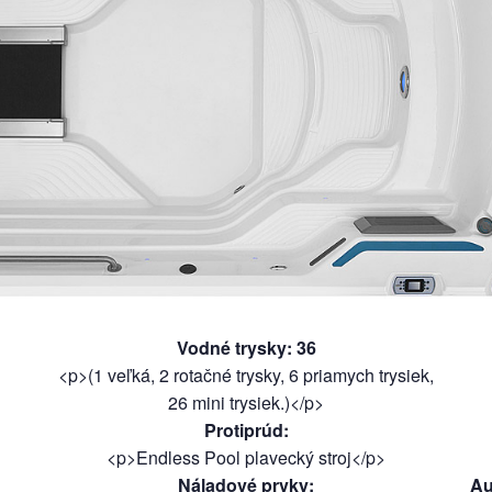
Vodné trysky
:
36
<p>(1 veľká, 2 rotačné trysky, 6 priamych trysiek,
26 mini trysiek.)</p>
Protiprúd
:
<p>Endless Pool plavecký stroj</p>
Náladové prvky
:
Au