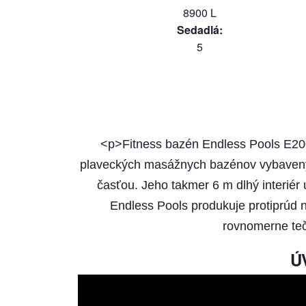
8900
L
Sedadlá
:
5
<p>Fitness bazén Endless Pools E200
plaveckých masážnych bazénov vybavený
časťou. Jeho takmer 6 m dlhý interiér
Endless Pools produkuje protiprúd n
rovnomerne teč
Ú