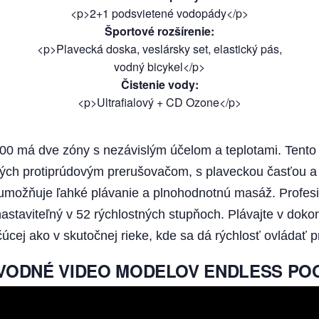
<p>2+1 podsvietené vodopády</p>
Športové rozšírenie
:
<p>Plavecká doska, veslársky set, elastický pás,
vodný bicykel</p>
Čistenie vody
:
<p>Ultrafialový + CD Ozone</p>
0 má dve zóny s nezávislým účelom a teplotami. Tento m
ch protiprúdovým prerušovačom, s plaveckou časťou 
 umožňuje ľahké plávanie a plnohodnotnú masáž. Profesi
astaviteľný v 52 rýchlostných stupňoch. Plávajte v dok
úcej ako v skutočnej rieke, kde sa dá rýchlosť ovládať
VODNÉ VIDEO MODELOV ENDLESS PO