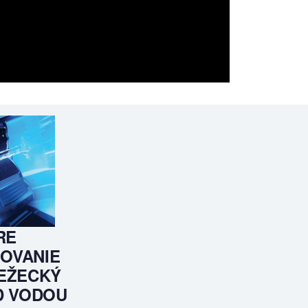
RE
OVANIE
EŽECKÝ
D VODOU