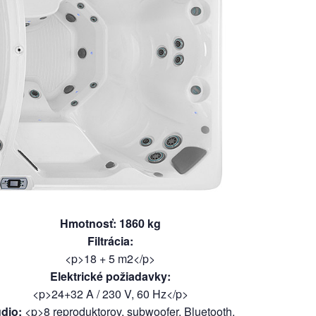
Hmotnosť
:
1860
kg
Filtrácia
:
<p>18 + 5 m2</p>
Elektrické požiadavky
:
<p>24+32 A / 230 V, 60 Hz</p>
dio
:
<p>8 reproduktorov, subwoofer, Bluetooth.