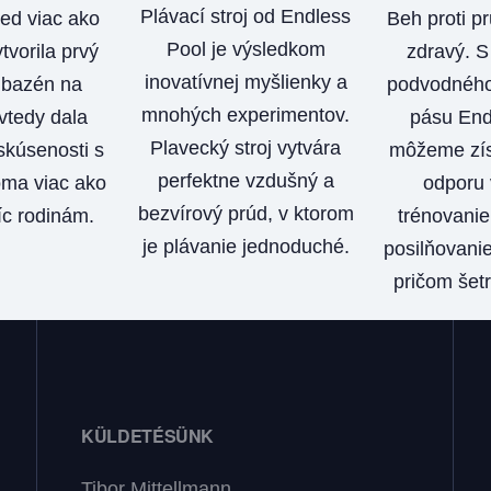
Plávací stroj od Endless
Beh proti pr
ed viac ako
Pool je výsledkom
zdravý. 
tvorila prvý
inovatívnej myšlienky a
podvodného
 bazén na
mnohých experimentov.
pásu End
vtedy dala
Plavecký stroj vytvára
môžeme zís
kúsenosti s
perfektne vzdušný a
odporu 
ma viac ako
bezvírový prúd, v ktorom
trénovanie 
íc rodinám.
je plávanie jednoduché.
posilňovanie
pričom šetr
KÜLDETÉSÜNK
Tibor Mittellmann