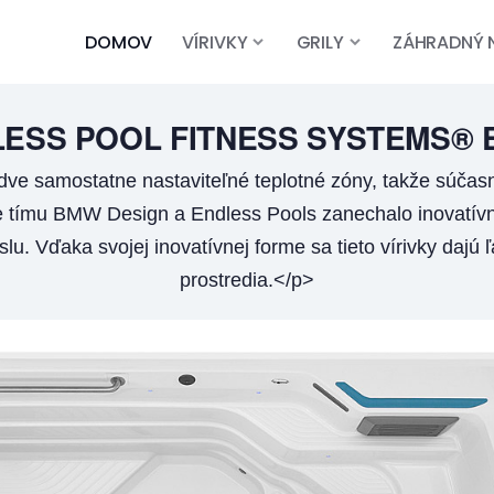
DOMOV
VÍRIVKY
GRILY
ZÁHRADNÝ 
ESS POOL FITNESS SYSTEMS®
e samostatne nastaviteľné teplotné zóny, takže súčas
ímu BMW Design a Endless Pools zanechalo inovatívnu s
. Vďaka svojej inovatívnej forme sa tieto vírivky dajú
prostredia.</p>