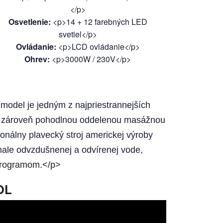
</p>
Osvetlenie
:
<p>14 + 12 farebných LED
svetiel</p>
Ovládanie
:
<p>LCD ovládanie</p>
Ohrev
:
<p>3000W / 230V</p>
odel je jedným z najpriestrannejších
a zároveň pohodlnou oddelenou masážnou
onálny plavecký stroj americkej výroby
onale odvzdušnenej a odvírenej vode,
 programom.</p>
OL