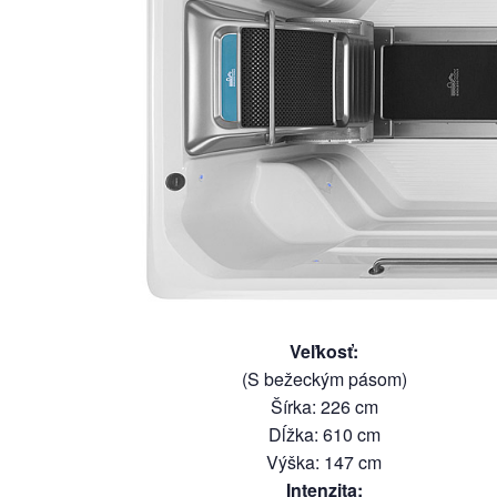
Veľkosť
:
(S bežeckým pásom)
Šírka
:
226
cm
Dĺžka
:
610
cm
Výška
:
147
cm
Intenzita
: