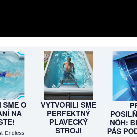
I SME O
VYTVORILI SME
P
NÍ NA
PERFEKTNÝ
POSILŇ
STE!
PLAVECKÝ
NÔH: B
STROJ!
PÁS PO
ť Endless